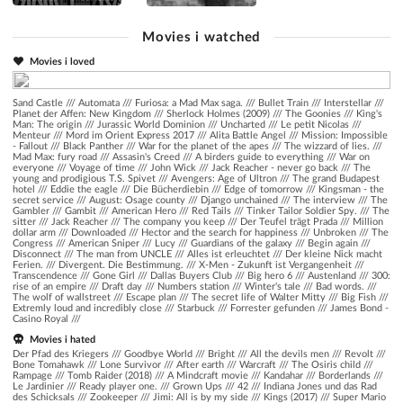
Movies i watched
Movies i loved
Sand Castle
///
Automata
///
Furiosa: a Mad Max saga.
///
Bullet Train
///
Interstellar
///
Planet der Affen: New Kingdom
///
Sherlock Holmes (2009)
///
The Goonies
///
King's
Man: The origin
///
Jurassic World Dominion
///
Uncharted
///
Le petit Nicolas
///
Menteur
///
Mord im Orient Express 2017
///
Alita Battle Angel
///
Mission: Impossible
- Fallout
///
Black Panther
///
War for the planet of the apes
///
The wizzard of lies.
///
Mad Max: fury road
///
Assasin's Creed
///
A birders guide to everything
///
War on
everyone
///
Voyage of time
///
John Wick
///
Jack Reacher - never go back
///
The
young and prodigious T.S. Spivet
///
Avengers: Age of Ultron
///
The grand Budapest
hotel
///
Eddie the eagle
///
Die Bücherdiebin
///
Edge of tomorrow
///
Kingsman - the
secret service
///
August: Osage county
///
Django unchained
///
The interview
///
The
Gambler
///
Gambit
///
American Hero
///
Red Tails
///
Tinker Tailor Soldier Spy.
///
The
sitter
///
Jack Reacher
///
The company you keep
///
Der Teufel trägt Prada
///
Million
dollar arm
///
Downloaded
///
Hector and the search for happiness
///
Unbroken
///
The
Congress
///
American Sniper
///
Lucy
///
Guardians of the galaxy
///
Begin again
///
Disconnect
///
The man from UNCLE
///
Alles ist erleuchtet
///
Der kleine Nick macht
Ferien.
///
Divergent. Die Bestimmung.
///
X-Men - Zukunft ist Vergangenheit
///
Transcendence
///
Gone Girl
///
Dallas Buyers Club
///
Big hero 6
///
Austenland
///
300:
rise of an empire
///
Draft day
///
Numbers station
///
Winter's tale
///
Bad words.
///
The wolf of wallstreet
///
Escape plan
///
The secret life of Walter Mitty
///
Big Fish
///
Extremly loud and incredibly close
///
Starbuck
///
Forrester gefunden
///
James Bond -
Casino Royal
///
Movies i hated
Der Pfad des Kriegers /// Goodbye World /// Bright /// All the devils men /// Revolt ///
Bone Tomahawk /// Lone Survivor /// After earth /// Warcraft /// The Osiris child ///
Rampage /// Tomb Raider (2018) /// A Mindcraft movie /// Kandahar /// Borderlands ///
Le Jardinier /// Ready player one. /// Grown Ups /// 42 /// Indiana Jones und das Rad
des Schicksals /// Zookeeper /// Jimi: All is by my side /// Kings (2017) /// Super Mario