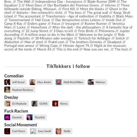
Bros. /// The Wall /// Independence Day - Insurgence /// Blade Runner 2049 /// The
Equalizer 2 /// Meet Dave /// Der Buchladen der Florence Green. /// Inferno /// Three
billboards outside Ebbing, Missouri. /// First Kill /// Meet the blacks /// Ghost in the
shell /// Antonio - ihm schmeckt's nicht. /// The boss /// The great wall /// Kong: Skull
island /// The accountant /// Transformers - Age of extinction /// Godzilla /// Black Mass
/// Tomorrowland /// Hail Cesar /// Das Versprechen eines Lebens /// Inside Out ///
Camp X-Ray /// Enders game /// Focus /// Insurgent /// Runner Runner /// Veronica
Mars /// Locke /// Homefront /// After the dark - the philosophers /// A fantastic fear of
everything /// 22 Jump Street /// 3 Days to kill /// Free Birds /// Philomena /// Jupiter
Ascending /// A million ways to die in the West /// Welcome to the jungle /// Ride
along /// Paulette /// 30 Minuten oder weniger /// Türkisch für Anfänger /// Snitch ///
Abduction /// Man of steel /// Prakti.com /// The brothers Grimsby /// Deadpool ///
Portugal mon amour /// Wrong Cops /// Hitman: Agent 74 /// Night at the museum:
secret of the tomb /// Movie 43 /// This is the end /// Now you see me. /// The host ///
TikTokkers i follow
Comedian
Jeff Arcuri
Max Amini
Niall MacMillan
Nickxar
Raphael Barbosa
DeeJay
DJ Rephate
GUNS
Kerco
Fuck Racism
Danesh
TizzyEnt
Social Movement
Cart Narcs
Joey Swoll
Stella