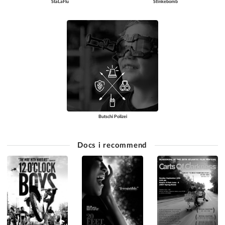
StaLaFlu
Stinkebomb
Butschi Polizei
Docs i recommend