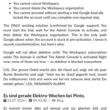
You cannot cancel Workspace
You cannot delete the Workspace organization
You cannot proceed without starting a trial Google basically
locked the account until you complete one required step.
The ONLY working solution (confirmed by Google support) You
must start the trial, wait for the Admin Console to activate, and
then delete the Workspace organization. This is the only path
Google allows when the account is stuck in pre‑activation. I know it
sounds counterintuitive, but here’s why:
Google will not allow deletion until: The Workspace subscription
exists The domain is verified The Admin Console is activated Right
now, none of those are true — so deletion is blocked everywhere.
LOL. Der grosse Onkel macht also die Hand auf, zeigt mir ein paar
Bunte Bontschis und sagt: "Jetzt wo du drauf geguckt hast, musst
Du mitkommen. Und erst wenn wir bei mir zuhause sind, darfst Du
wieder gehen." LOL. KRAAAKEN-ALARM.
Es sind gerade Elektro-Wochen bei Pinto.
21.07 2026 |
09:42:00 |
Blog
Es kommt immer alles auf einmal und zur gleichen Zeit und