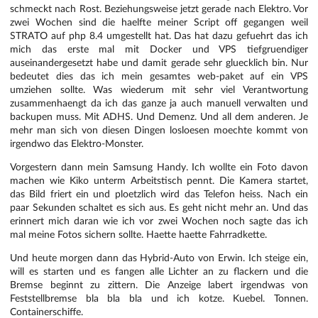
schmeckt nach Rost. Beziehungsweise jetzt gerade nach Elektro. Vor
zwei Wochen sind die haelfte meiner Script off gegangen weil
STRATO auf php 8.4 umgestellt hat. Das hat dazu gefuehrt das ich
mich das erste mal mit Docker und VPS tiefgruendiger
auseinandergesetzt habe und damit gerade sehr gluecklich bin. Nur
bedeutet dies das ich mein gesamtes web-paket auf ein VPS
umziehen sollte. Was wiederum mit sehr viel Verantwortung
zusammenhaengt da ich das ganze ja auch manuell verwalten und
backupen muss. Mit ADHS. Und Demenz. Und all dem anderen. Je
mehr man sich von diesen Dingen losloesen moechte kommt von
irgendwo das Elektro-Monster.
Vorgestern dann mein Samsung Handy. Ich wollte ein Foto davon
machen wie Kiko unterm Arbeitstisch pennt. Die Kamera startet,
das Bild friert ein und ploetzlich wird das Telefon heiss. Nach ein
paar Sekunden schaltet es sich aus. Es geht nicht mehr an. Und das
erinnert mich daran wie ich vor zwei Wochen noch sagte das ich
mal meine Fotos sichern sollte. Haette haette Fahrradkette.
Und heute morgen dann das Hybrid-Auto von Erwin. Ich steige ein,
will es starten und es fangen alle Lichter an zu flackern und die
Bremse beginnt zu zittern. Die Anzeige labert irgendwas von
Feststellbremse bla bla bla und ich kotze. Kuebel. Tonnen.
Containerschiffe.